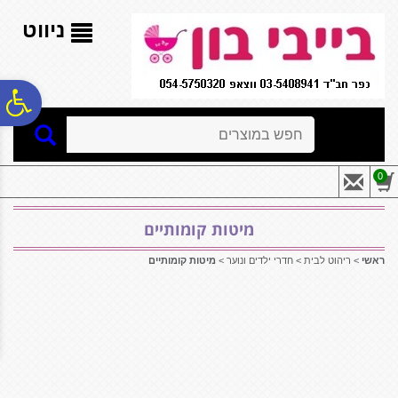
לתפריט
לתוכן
לתפריט
אתר
המרכזי
נגישות
ניווט
פ
חיפוש
סר
0
נג
מיטות קומותיים
ראשי
>
ריהוט לבית
>
חדרי ילדים ונוער
>
מיטות קומותיים