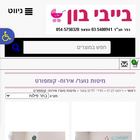
לתפריט
לתוכן
לתפריט
אתר
המרכזי
נגישות
ניווט
פ
חיפוש
סר
0
נג
מיטות נוער/ אירוח- קומפורט
ראשי
>
ריהוט לבית
>
חדרי ילדים ונוער
>
מיטות נוער/ אירוח- קומפורט
מציג