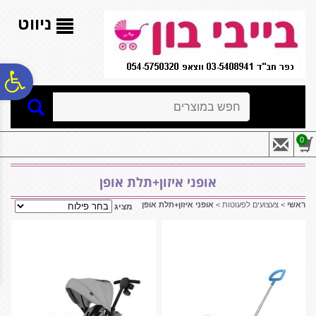
לתפריט
לתוכן
לתפריט
אתר
המרכזי
נגישות
ניווט
פ
חיפוש
סר
0
נג
אופני איזון+תלת אופן
ראשי
>
צעצועים לפעוטות
>
אופני איזון+תלת אופן
מציג