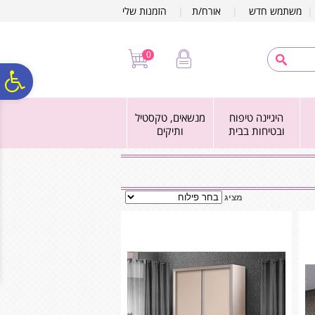
לתפריט
לתוכן
לתפריט
משתמש חדש
|
אורח/ת
|
הזמנות שלי
אתר
המרכזי
נגישות
0
פ
היגיינה טיפוח
מנשאים, טקסטיל
סר
ובטיחות בבית
ותיקים
נג
מציג