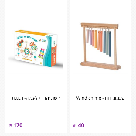
פעמוני רוח - ‏‏‏‏Wind chime
קשת יהודית לעגלה- מנגנת
₪
170
₪
40