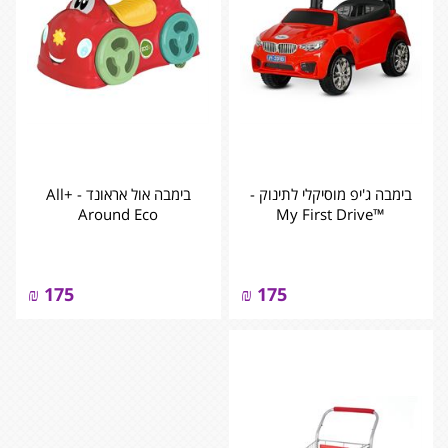
בימבה ג'יפ מוסיקלי לתינוק -
בימבה אול אראונד - +All
Around Eco
™My First Drive
₪
175
₪
175