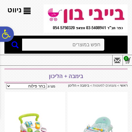
לתפריט
לתוכן
לתפריט
אתר
המרכזי
נגישות
ניווט
פ
חיפוש
סר
0
נג
בימבה + הליכון
ראשי
>
צעצועים לפעוטות
>
בימבה + הליכון
מציג