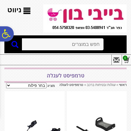
לתפריט
לתוכן
לתפריט
אתר
המרכזי
נגישות
ניווט
פ
חיפוש
סר
0
נג
טרמפיסט לעגלה
ראשי
>
עגלות ובטיחות ברכב
>
טרמפיסט לעגלה
מציג