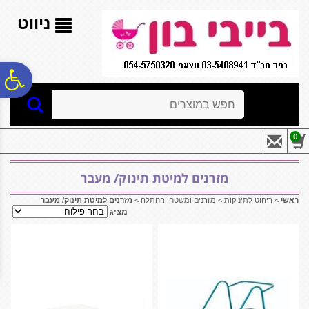
לתפריט
לתוכן
לתפריט
אתר
המרכזי
נגישות
ניווט
פ
חיפוש
סר
0
נג
מזרנים למיטת תינוק/ מעבר
ראשי
>
ריהוט לתינוקות
>
מזרנים ומשטחי החתלה
>
מזרנים למיטת תינוק/ מעבר
מציג