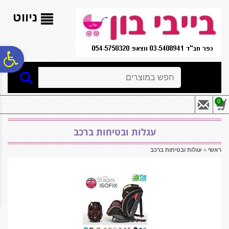
לתפריט
לתוכן
לתפריט
אתר
המרכזי
נגישות
ניווט
פ
חיפוש
סר
0
נג
עגלות ובטיחות ברכב
ראשי
>
עגלות ובטיחות ברכב