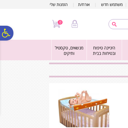
לתפריט
לתוכן
לתפריט
משתמש חדש
|
אורח/ת
|
הזמנות שלי
אתר
המרכזי
נגישות
0
פ
היגיינה טיפוח
מנשאים, טקסטיל
סר
ובטיחות בבית
ותיקים
נג