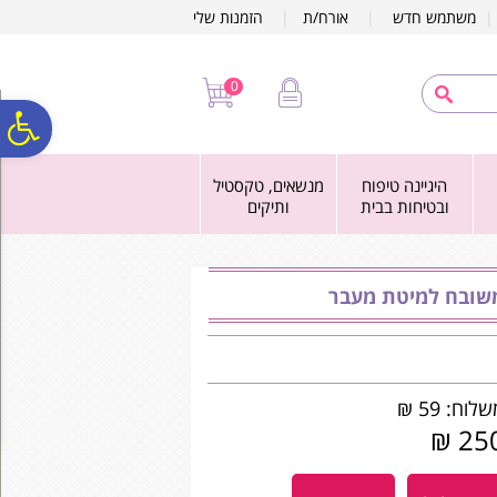
לתפריט
לתוכן
לתפריט
משתמש חדש
|
אורח/ת
|
הזמנות שלי
אתר
המרכזי
נגישות
0
פ
היגיינה טיפוח
מנשאים, טקסטיל
סר
ובטיחות בבית
ותיקים
נג
משובח למיטת מעבר
לוח: 59 ₪
250 