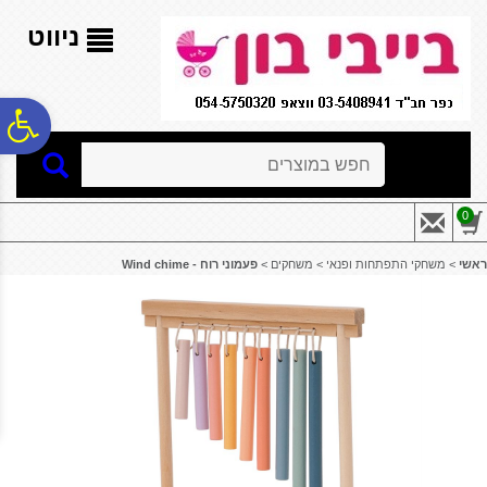
לתפריט
לתוכן
לתפריט
אתר
המרכזי
נגישות
ניווט
פ
חיפוש
סר
0
נג
ראשי
>
משחקי התפתחות ופנאי
>
משחקים
>
פעמוני רוח - ‏‏‏‏Wind chime