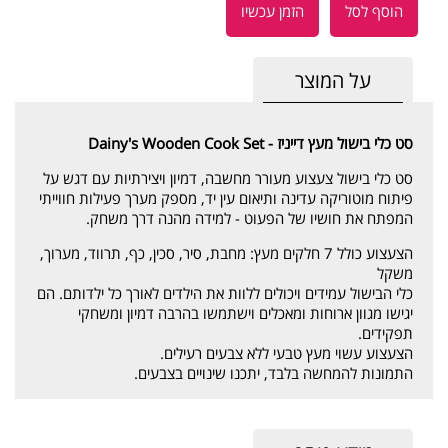
הוסף לסל
הזמן עכשיו
על המוצר
סט כלי בישול מעץ דייניז - ‏‏‏‏Dainy's Wooden Cook Set
סט כלי בישול צעצוע מעורר מחשבה, דמיון ויצירתיות עם דגש על
פיתוח מוטוריקה עדינה ותיאום עין יד, מספק מערך פעילות חווייתי
המפתח את חושיו של הפעוט - למידה מהנה דרך משחק.
הצעצוע כולל 7 חלקים מעץ: מחבת, סיר, סכין, כף, תרווד, מערוך,
משקל
כלי הבישול עמידים ויכולים ללוות את הילדים לאורך כל ילדותם. הם
יגישו מגוון ארוחות ומאכלים וישתמשו בהרבה דמיון ומשחקי
תפקידים.
הצעצוע עשוי מעץ טבעי ללא צבעים רעילים.
התמונות להמחשה בלבד, יתכנו שינויים בצבעים.