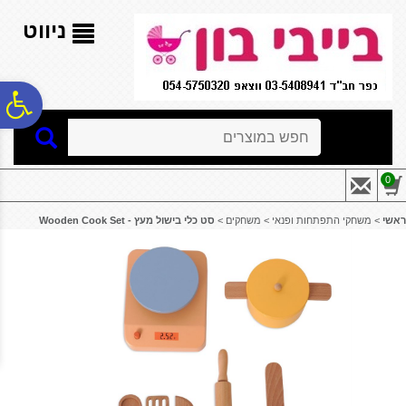
לתפריט
לתוכן
לתפריט
אתר
המרכזי
נגישות
ניווט
פ
חיפוש
סר
0
נג
ראשי
>
משחקי התפתחות ופנאי
>
משחקים
>
סט כלי בישול מעץ - ‏‏‏‏Wooden Cook Set