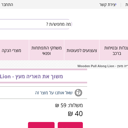
ת
|
י
צירת קשר
התחבר
|
גלות ובטיחות
משחקי התפתחות
צעצועים לפעוטות
מוצרי הנקה
ברכב
ופנאי
Wooden Pull Along L
משוך את האריה מעץ - ‏‏‏‏Wooden Pull Along Lion
שאל אותנו על מוצר זה
משלוח: 59 ₪
40 ₪