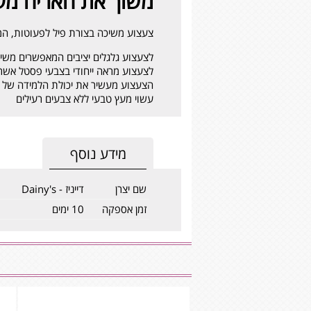
משוך את האריה מעץ - ‏‏‏‏ull Along Lion
צעצוע משיכה בצורת פיל לפעוטות, המ
לצעצוע גלגלים יציבים המאפשרים משי
לצעצוע מראה ייחודי בצבעי פסטל אש
הצעצוע מעשיר את יכולת הלמידה של הפע
עשוי מעץ טבעי ללא צבעים רעילים
מידע נוסף
שם יצרן
דייניז - Dainy's
זמן אספקה
10 ימים