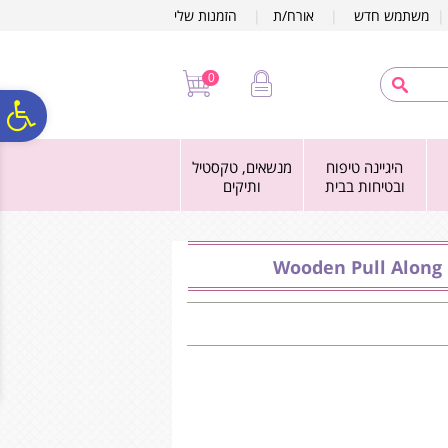
לתפריט
לתוכן
לתפריט
משתמש חדש
|
אורח/ת
|
הזמנות שלי
אתר
המרכזי
נגישות
0
פ
היגיינה טיפוח
מנשאים, טקסטיל
סר
ובטיחות בבית
ותיקים
נג