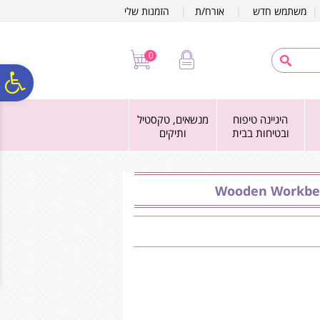
לתפריט
לתוכן
לתפריט
משתמש חדש
|
אורח/ת
|
הזמנות שלי
אתר
המרכזי
נגישות
0
פ
היגיינה טיפוח
מנשאים, טקסטיל
סר
ובטיחות בבית
ותיקים
נג