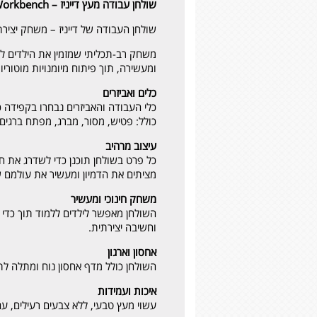
שולחן עבודה מעץ דייניז – ‏‏‏‏Dainy’s Wooden Workbench
שולחן העבודה של דייניז – משחק יצירת
משחק רב-תכליתי שמזמין את הילדים לע
ומעשירה, תוך פיתוח מיומנויות מוטוריות
כלים ואביזרים
כלי העבודה והאביזרים נבחרו בקפידה 
כולל: פטיש, מסור, מברג, מפתח ברגים, 
עיצוב מרהיב
כל פרט בשולחן תוכנן כדי לשדרג את חו
מציתים את הדמיון ומעשיר את עולמם ש
משחק חינוכי ומעשיר
השולחן מאפשר לילדים ללמוד תוך כדי מ
וחשיבה יצירתית.
אחסון וארגון
השולחן כולל מדף אחסון נוח ומתלה לתל
איכות ועמידות
עשוי מעץ טבעי, ללא צבעים רעילים, עם