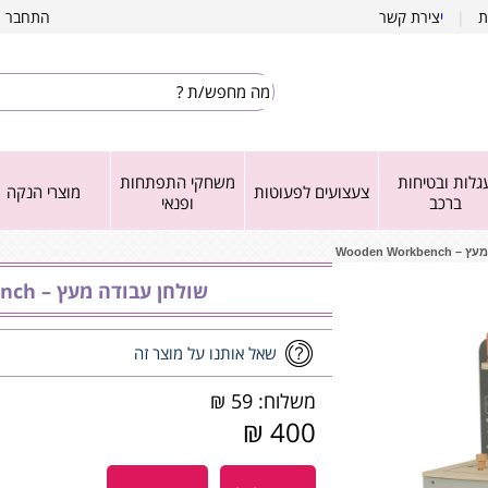
ת
|
י
צירת קשר
התחבר
|
גלות ובטיחות
משחקי התפתחות
צעצועים לפעוטות
מוצרי הנקה
ברכב
ופנאי
Wooden Workb
שולחן עבודה מעץ – ‏‏‏‏Wooden Workbench
שאל אותנו על מוצר זה
משלוח: 59 ₪
400 ₪