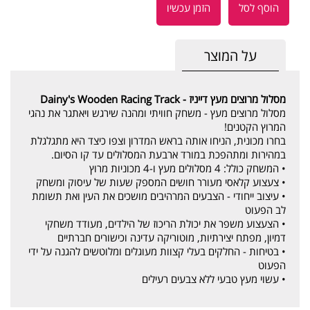
הוסף לסל
הזמן עכשיו
על המוצר
מסלול מרוצים מעץ דייניז - ‏‏‏‏Dainy's Wooden Racing Track
מסלול מרוצים מעץ - משחק חוויתי ומהנה שירגש ויאתגר את נהגי
המרוץ הקטנים!
בחרו מכונית, הניחו אותה בראש המדרון וצפו כיצד היא מתגלגלת
במהירות ומתהפכת במורד ארבעת המסלולים עד קו הסיום.
• המשחק כולל: 4 מסלולים מעץ ו-4 מכוניות מרוץ
• צעצוע קלאסי מעורר חושים המספק שעות של עיסוק ומשחק
• עיצוב ייחודי - הצבעים המרהיבים מושכים את העין ואת תשומת
לב הפעוט
• הצעצוע משפר את יכולת הריכוז של הילדים, מעודד משחקי
דמיון, מפתח יצירתיות, מוטוריקה עדינה וכישורים חברתיים
• בטיחות - החלקים בעלי קצוות מעוגלים ומלוטשים להגנה על ידי
הפעוט
• עשוי מעץ טבעי ללא צבעים רעילים