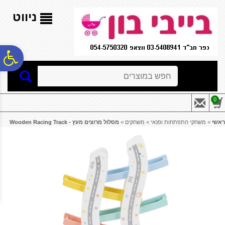
לתפריט
לתוכן
לתפריט
אתר
המרכזי
נגישות
ניווט
פ
חיפוש
סר
0
נג
ראשי
>
משחקי התפתחות ופנאי
>
משחקים
>
מסלול מרוצים מעץ - ‏‏‏‏Wooden Racing Track