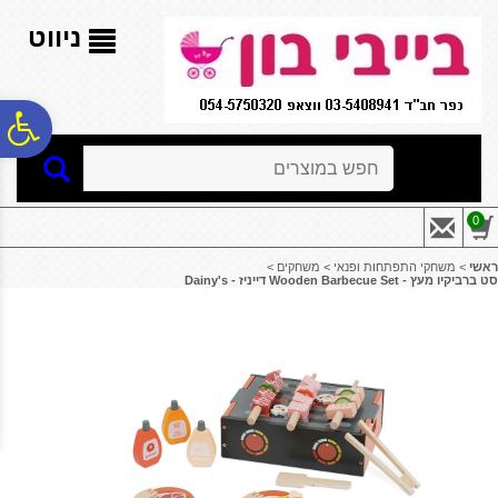
לתפריט
לתוכן
לתפריט
אתר
המרכזי
נגישות
ניווט
פ
חיפוש
סר
0
נג
ראשי
>
משחקי התפתחות ופנאי
>
משחקים
>
סט ברביקיו מעץ - ‏‏‏‏Wooden Barbecue Set דייניז - Dainy's