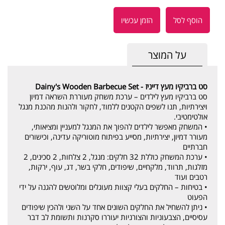
הוסף לסל
הזמן עכשיו
על המוצר
סט ברביקיו מעץ דייניז - ‏‏‏‏Dainy's Wooden Barbecue Set
סט ברביקיו מעץ לילדים – ערכת משחק מעוררת השראה דמיון
ויצירתיות, תנו לשפים הקטנים ללמוד, לחקור ולהנות מהכנת מנגל
אולטימטיבי.
• המשחק מאפשר לילדים להפוך את המנגל למעניין ומציאותי,
מעורר דמיון, יצירתיות, מסייע בפיתוח מוטוריקה עדינה, וכישורים
חברתיים
• ערכת המשחק כוללת 32 חלקים: מנגל, 2 צלחות, 2 סכינים, 2
מזלגות, תרווד, מלקחיים, שיפודים, חלקי בשר, דג, עוף, ירקות,
רטבים ועוד
• בטיחות – החלקים בעלי קצוות מעוגלים ומלוטשים להגנה על ידי
הפעוט
• ניתן להשחיל את החלקים השונים אחד על השני ולהכין שיפודים
עסיסיים, הצבעוניות והצורניות יעוררו סקרנות ותשומת לב דבר