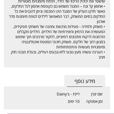
שישפר את יכולת הריכוז של הילד, ויפתח מיומנויות מוטוריות
• אחסון קל ונח – המנגל משמש גם כקופסת אחסון לכל החלקים,
כאשר חלקו העליון של המנגל הינו המכסה וניתן להכניס את כל
החלקים בסיום המשחק, דבר המאפשר לילדים לטפח מיומנות סדר
וארגון
• משחק ולמידה - פעילות מרגשת ומהנה של משחקי תפקידים,
המעשירה את הדמיון והיצירתיות של הילדים. הילדים מקבלים
הזדמנות לרקוח מתכונים דמיוניים, לחקור מרכיבים תוך שימוש
במגוון רחב של חלקים. משחק חינוכי המטפח אינטליגנציה
ומיומנויות מעשיות והתפתחותיות
• הערכה עשויה מעץ טבעי ללא צבעים רעילים, ובעלת מבנה חזק
ויציב
מידע נוסף
שם יצרן
דייניז - Dainy's
זמן אספקה
10 ימים