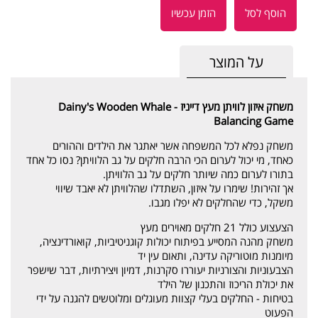
הוסף לסל
הזמן עכשיו
על המוצר
משחק איזון לוויתן מעץ דייניז - ‏‏‏‏Dainy's Wooden Whale
Balancing Game
משחק נפלא לכל המשפחה אשר יאתגר את הילדים וההורים
כאחד, מי יכול לערום הכי הרבה חלקים על גב הלוויתן? נסו כל אחד
בתורו לערום כמה שיותר חלקים על גב הלוויתן.
אך זהירות! שימרו על איזון, השתדלו שהלוויתן לא יאבד שיווי
משקל, כדי שהחלקים לא יפלו מגבו.
הצעצוע כולל 21 חלקים מאוירים מעץ
משחק מהנה המסייע בפיתוח יכולות קוגניטיביות, קואורדינציה,
מיומנות מוטוריקה עדינה, ותאום עין יד
הצבעוניות והצורניות יעוררו סקרנות, דמיון ויצירתיות, דבר שישפר
את יכולת הריכוז והתכנון של הילד
בטיחות - החלקים בעלי קצוות מעוגלים ומלוטשים להגנה על ידי
הפעוט