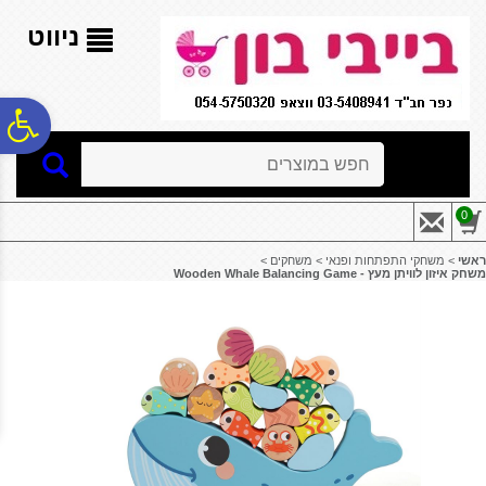
לתפריט
לתוכן
לתפריט
אתר
המרכזי
נגישות
ניווט
פ
חיפוש
סר
0
נג
ראשי
>
משחקי התפתחות ופנאי
>
משחקים
>
משחק איזון לוויתן מעץ - ‏‏‏‏Wooden Whale Balancing Game