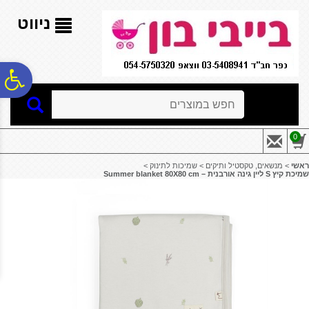
לתפריט
לתוכן
לתפריט
אתר
המרכזי
נגישות
ניווט
פ
חיפוש
סר
0
נג
ראשי
>
מנשאים, טקסטיל ותיקים
>
שמיכות לתינוק
>
שמיכת קיץ S ליין גינה אורבנית – Summer blanket 80X80 cm