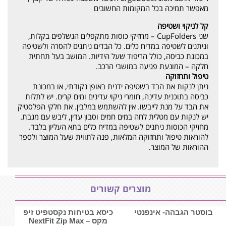
מאפשר תמיכה בכל המקומות החשובים
קל לניקוי ושטיפה
שני CupFolders – מחזיקי כוסות מתקפלים הנשלפים בקלות,
וניתנים לשטיפה במדיח כלים. כל הבדים ניתנים להסרה ולשטיפה
במכונת כביסה, כולל הריפוד שעל הידיות. המושב בעל תחתית
חלקה – המונעת פגיעה במושבי הרכב.
טיפול ותחזוקה
ניתן לנקות את הבד בשטיפה ידנית באופן נקודתי, או במכונת
כביסה בתוכנית עדינה, חומרי ניקוי עדינים ומים קרים. יש לתלות
את הבד על מנת לייבשו. אין להשתמש במלבין. את חלקי הפלסטיק
יש לנקות עם מטלית לחה במים חמים וסבון עדין, ליבש עם מגבת.
מחזיקי הכוסות ניתנים לשטיפה במדיח כלים בתא העליון בלבד.
להוראות טיפול ותחזוקה המלאות, פנה לתווית שעל המוצר ולספר
ההוראות של המוצר.
מוצרים קשורים
בוסטר הגבהה- אינפנטי
כיסא בטיחות נקסטפיט זיפ
מקס – NextFit Zip Max