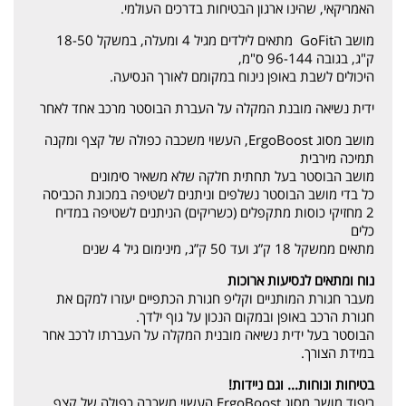
האמריקאי, שהינו ארגון הבטיחות בדרכים העולמי.
מושב הGoFit מתאים לילדים מגיל 4 ומעלה, במשקל 18-50
ק"ג, בגובה 96-144 ס"מ,
היכולים לשבת באופן נינוח במקומם לאורך הנסיעה.
ידית נשיאה מובנת המקלה על העברת הבוסטר מרכב אחד לאחר
מושב מסוג ErgoBoost, העשוי משכבה כפולה של קצף ומקנה
תמיכה מירבית
מושב הבוסטר בעל תחתית חלקה שלא משאיר סימונים
כל בדי מושב הבוסטר נשלפים וניתנים לשטיפה במכונת הכביסה
2 מחזיקי כוסות מתקפלים (כשריקים) הניתנים לשטיפה במדיח
כלים
מתאים ממשקל 18 ק”ג ועד 50 ק”ג, מינימום גיל 4 שנים
נוח ומתאים לנסיעות ארוכות
מעבר חגורת המותניים וקליפ חגורת הכתפיים יעזרו למקם את
חגורת הרכב באופן ובמקום הנכון על גוף ילדך.
הבוסטר בעל ידית נשיאה מובנית המקלה על העברתו לרכב אחר
במידת הצורך.
בטיחות ונוחות... וגם ניידות!
ריפוד מושב מסוג ErgoBoost העשוי משכבה כפולה של קצף,