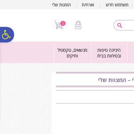
לתפריט
לתוכן
לתפריט
משתמש חדש
|
אורח/ת
|
הזמנות שלי
אתר
המרכזי
נגישות
0
פ
היגיינה טיפוח
מנשאים, טקסטיל
סר
ובטיחות בבית
ותיקים
נג
 – המצוות שלי