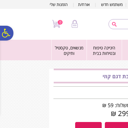
לתפריט
לתוכן
לתפריט
משתמש חדש
|
אורח/ת
|
הזמנות שלי
אתר
המרכזי
נגישות
0
פ
היגיינה טיפוח
מנשאים, טקסטיל
סר
ובטיחות בבית
ותיקים
נג
 דגם קוזי
לוח: 59 ₪
299 