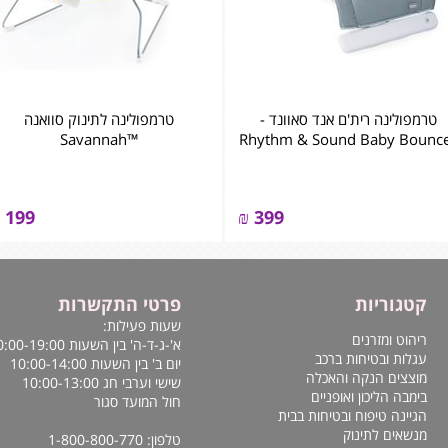
טרמפולינה רית'ם אנד סאוונד -
טרמפולינה לתינוק סוואנה
™Savannah
Rhythm & Sound Baby Bounc
199
₪
399
קטגוריות
פרטי התקשרות
שעות פעילות:
ריהוט ומזרנים
א'-ג-ד-ה' בין השעות 10:00-19:00
עגלות ובטיחות ברכב
יום ב' בין השעות 10:00-14:00
מוצצים הנקה והאכלה
שישי וערבי חג 10:00-13:00
בימבה הליכון ואופניים
חול המועד סגור
הגיינה טיפוח ובטיחות בבית
מנשאים לתינוק
טלפון: 1-800-800-770