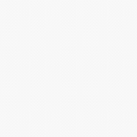
הוסף לסל
הזמן עכשיו
מטבח לילדים מעורר השראה דמיון ויצירתיות, תנו לשפים הקטנים ללמוד, לחוו
יור, מיקרוגל, סיר, מחבת, ווי תליה, מרית, תרווד ועוד
ים רעילים, ובעל מבנה איכותי, חזק ויציב
ילדים לטפח מיומנויות סדר וארגון
לל מגוון אפקטים קוליים, אורות וצלילים לכיריים, קולט האדים, מיקרוגל וכפתו
לחקור ולהפוך את הבישול למעניין ומציאותי.