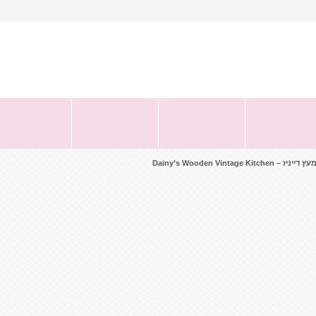
ת
|
י
צירת קשר
התחבר
|
גלות ובטיחות
משחקי התפתחות
צעצועים לפעוטות
מוצרי הנקה
ברכב
ופנאי
Dainy’s Wooden Vintage Kitch
מטבח וינטג’ מעץ דייניז – ‏‏‏‏Dainy’s Wooden Vintage Kitchen
שאל אותנו על מוצר זה
משלוח: 59 ₪
499 ₪