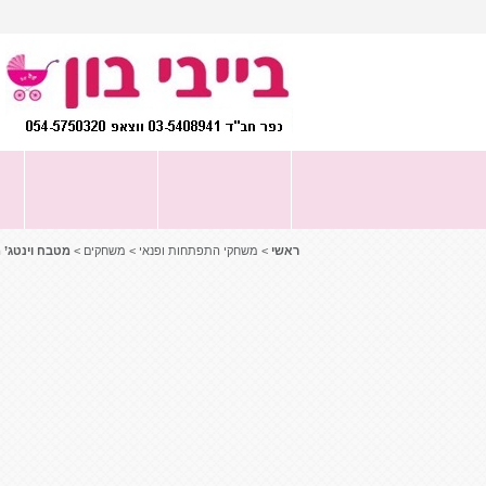
דף הבית
|
תקנון אתר
|
חבילת לידה בסיסי
ע
ריהוט לתינוקות
ריהוט לבית
ראשי
>
משחקי התפתחות ופנאי
>
משחקים
>
מטבח וינטג’ מעץ דייניז – ‏‏‏‏en