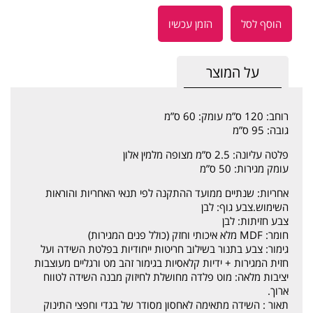
הוסף לסל
הזמן עכשיו
על המוצר
רוחב: 120 ס”מ עומק: 60 ס”מ
גובה: 95 ס”מ
פלטה עליונה: 2.5 ס”מ מצופה מלמין אלון
עומק מגירות: 50 ס”מ
אחריות: שנתיים ממועד ההתקנה לפי תנאי האחריות והוראות
השימוש.צבע גוף: לבן
צבע חזיתות: לבן
חומר: MDF מלא איכותי וחזק (כולל פנים המגירות)
גימור: צבע בתנור בשילוב חריטות ייחודיות בפלטת השידה ועל
חזית המגירות + ידיות קלאסיות בגימור זהב מט ורגליים מעוצבות
יציבות מלאה: מוט פלדה מחושלת לחיזוק מבנה השידה לטווח
ארוך.
תאור : השידה מתאימה לאחסון מסודר של בגדי וחפצי התינוק