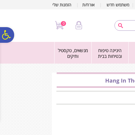
לתפריט
לתוכן
לתפריט
משתמש חדש
|
אורח/ת
|
הזמנות שלי
אתר
המרכזי
נגישות
0
פ
היגיינה טיפוח
מנשאים, טקסטיל
סר
ובטיחות בבית
ותיקים
נג