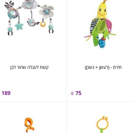
תירס - (רעשן + נשכן)
קשת לעגלה שחור לבן
189
₪
75