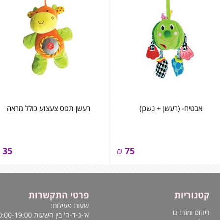
אבטיח- (רעשן + נשכן)
רעשן תפס צעצוע כולל מראה
35
₪
75
קטגוריות
פרטי התקשרות
שעות פעילות:
ריהוט ומזרנים
א'-ג-ד-ה' בין השעות 10:00-19:00