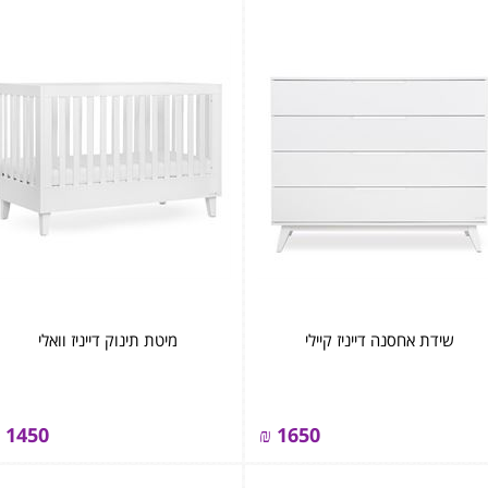
שידת אחסנה דייניז קיילי
מיטת תינוק דייניז וואלי
1450
₪
1650