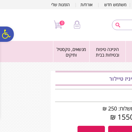
לתפריט
לתוכן
לתפריט
משתמש חדש
|
אורח/ת
|
הזמנות שלי
אתר
המרכזי
נגישות
0
פ
היגיינה טיפוח
מנשאים, טקסטיל
סר
ובטיחות בבית
ותיקים
נג
יז טיילור
לוח: 250 ₪
1550 