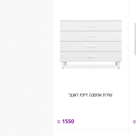
שידת אחסנה דייניז ראנצ’
₪
1550
₪