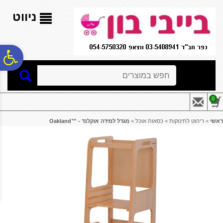
לתפריט
לתוכן
לתפריט
אתר
המרכזי
נגישות
ניווט
פ
חיפוש
סר
0
נג
ראשי
>
ריהוט לתינוקות
>
כסאות אוכל
>
מגדל למידה אוקלנד - ™Oakland