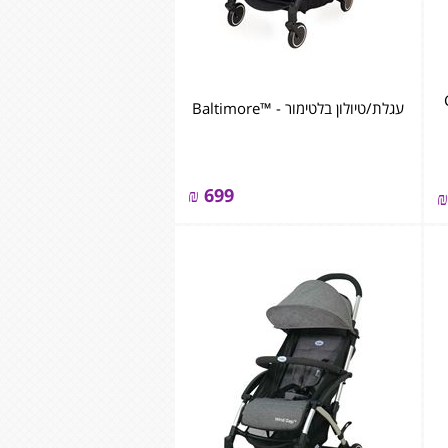
City
עגלת/טיולון בלטימור - ™Baltimore
₪
699
₪