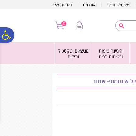
לתפריט
לתוכן
לתפריט
משתמש חדש
|
אורח/ת
|
הזמנות שלי
אתר
המרכזי
נגישות
0
פ
היגיינה טיפוח
מנשאים, טקסטיל
סר
ובטיחות בבית
ותיקים
נג