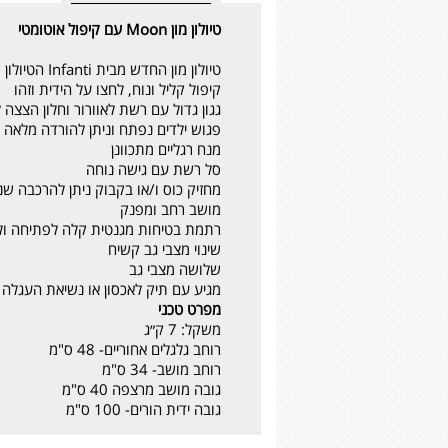
טיולון מון Moon עם קיפול אוטומטי
טיולון מון החדש מבית Infanti הטיולון שמתקפל (כמעט) לבד
קיפול קליל ונוח, לחצו על הידית וזהו
גגון גדול עם רשת לאוורור וחלון הצצה
פגוש ילדים נפתח וניתן להורדה מלאה
מנח רגליים מתכוונן
סל רשת עם גישה נוחה
מחזיק כוס ו/או בקבוק ניתן להרכבה שנ
מושב רחב ומפנק
רתמת בטיחות מגנטית קלה לפתיחה ול
שינוי מצבי גב קשיח
שלושה מצבי גב
מגיע עם תיק לאכסון או נשיאת העגלה
מפרט טכני
משקל: 7 ק״ג
רוחב גלגלים אחוריים- 48 ס"מ
רוחב מושב- 34 ס"מ
גובה מושב מרצפה 40 ס"מ
גובה ידית הורים- 100 ס"מ