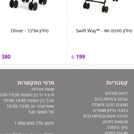
טיולון סוויפט וואי - ™Swift Way
טיולון אוליבר - Oliver
380
₪
199
קטגוריות
פרטי התקשרות
שעות פעילות:
ריהוט ומזרנים
א'-ג-ד-ה' בין השעות 10:00-19:00
עגלות ובטיחות ברכב
יום ב' בין השעות 10:00-14:00
מוצצים הנקה והאכלה
שישי וערבי חג 10:00-13:00
בימבה הליכון ואופניים
חול המועד סגור
הגיינה טיפוח ובטיחות בבית
מנשאים לתינוק
טלפון: 1-800-800-770
תיקי החתלה
מצעים לתינוק