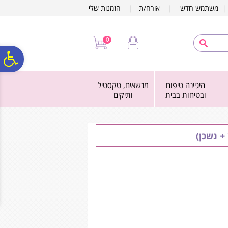
לתפריט
לתוכן
לתפריט
משתמש חדש
|
אורח/ת
|
הזמנות שלי
אתר
המרכזי
נגישות
0
פ
היגיינה טיפוח
מנשאים, טקסטיל
סר
ובטיחות בבית
ותיקים
נג
+ נשכן)