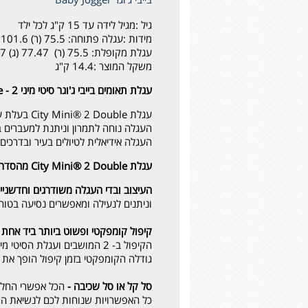
גיל :
מגיל לידה עד 15 ק"ג לכל ילד
מידות :
עגלה פתוחה: 75.5 (ר) 101.6 (ג) 101.6 (ע) ס"מ |
עגלת מקופלת: 75.5 (ר) 77.47 (ג) 38.7 (ע) ס"מ
משקל המוצר :
14.4 ק"ג
עגלת תאומים בייבי ג'וגר סיטי מיני 2 - Baby Jogger City Mini® 2 Double
עגלת City Mini® 2 Double בעלת עיצוב מלוטש וחלק שהופך אותה לזריזה להפליא ומתאימה להרפתקה עם 2 ילדים!
העגלה נוחה לתמרון וניתנת למעברים 
העגלה אידיאלית לטיולים בעיר ובדרכים
עגלת City Mini® 2 Double מהסדרה האייקונית City Mini® Double בגרסה החדשה עם המאפיינים האהובים ושדרוגים חדשים:
העיצוב ובדי העגלה משודרגים וחדשניי
וניתנים לנעילה ומאפשרים נסיעה בטו
קיפול קומפקטי ופשוט ביותר ביד אחת בז
הקיפול ב- 2 המושבים ועגלת הסיטי מיני 2 דאבל תתקפל בעצמה.
גודלה הקומפקטי בזמן קיפול הופך את הסיטי מיני 2 דאבל לעגלה המושלמת עבור טיול
סל קל או סל שכיבה -
הכל אפשרי החל 
כל האפשרויות שנוחות לכם לנשיאת ה