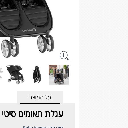
על המוצר
עגלת תאומים סיטי מיני 2 - i® 2 Double
בייבי ג'וגר Baby Jogger