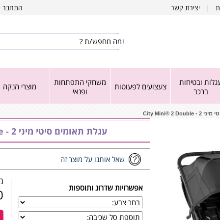
ת
|
י
צירת קשר
התחבר
|
גלות ובטיחות
משחקי התפתחות
צעצועים לפעוטות
מוצרי הנקה
ברכב
ופנאי
City Mini® 2 D
עגלת תאומים סיטי מיני 2 - City Mini® 2 Double
שאל אותנו על מוצר זה
מש
אפשרויות שדרוג ותוספות
₪