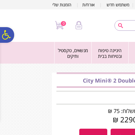
לתפריט
לתוכן
לתפריט
משתמש חדש
|
אורח/ת
|
הזמנות שלי
אתר
המרכזי
נגישות
0
פ
היגיינה טיפוח
מנשאים, טקסטיל
סר
ובטיחות בבית
ותיקים
נג
לוח: 75 ₪
2290 