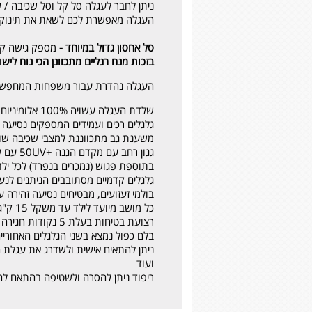
ניתן לחבר לעגלה סל קל וסל שכיבה / 
העגלה מאפשרת לכם לשאת את תינוקכם
סל אחסון גדול במיוחד -
מספק גישה קל
בזכות מנח רגליים מתכוונן הכי נוח לישו
העגלה נהדרת עבור משפחות המחפשות 
שלדת העגלה עשויה 100% אלומיניום איכותי
גלגלים רכים ועמידים המספקים נסיעה 
משענת גב מתכווננת למצבי שכיבה שוני
גגון רחב עם מקדם הגנה +50UV עם שני חלונות אוורור - כל גגון נפתח באופן נפרד
בתוספת פגוש (נמכרים בנפרד) לכל יל
גלגלים קדמיים מסתובבים הניתנים לנע
בולמי זעזועים, מבטיחים נסיעה זהירה 
כל מושב מיועד לילד עד משקל 15 ק"ג
רצועת בטיחות בעלת 5 נקודות חגירה לכל מושב שמספקות לתינוקך תחושת ביטחון מקסימלית
בלם כפול נמצא בשני הגלגלים האחוריי
ניתן להתאים אישית ולשדרג את עגלת הת
ועוד
ריפוד ניתן להסרה ולשטיפה בהתאם להו