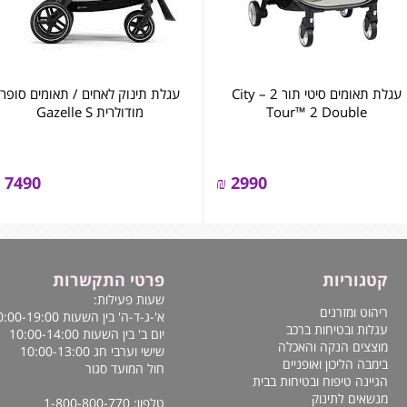
עגלת תאומים סיטי תור 2 – City
עגלת תינוק לאחים / תאומים סופר
Tour™ 2 Double
מודולרית Gazelle S
7490
₪
2990
קטגוריות
פרטי התקשרות
שעות פעילות:
ריהוט ומזרנים
א'-ג-ד-ה' בין השעות 10:00-19:00
עגלות ובטיחות ברכב
יום ב' בין השעות 10:00-14:00
מוצצים הנקה והאכלה
שישי וערבי חג 10:00-13:00
בימבה הליכון ואופניים
חול המועד סגור
הגיינה טיפוח ובטיחות בבית
מנשאים לתינוק
טלפון: 1-800-800-770