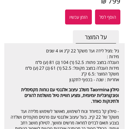
799 ₪
הוסף לסל
הזמן עכשיו
על המוצר
גיל :
מגיל לידה ועד משקל 22 ק”ג או 4 שנים
מידות :
העגלה במצב פתוח: 52.5 (ר) 104 (ג) 81 (ע) ס”מ
מידות העגלה במצב מקופל: 52.5 (ר) 61 (ג) 27 (ע) ס”מ
משקל המוצר :
6.5 ק”ג
אחריות :
שנה - בכפוף לתקנון
טיולון Taormina משלב עיצוב אלגנטי עם נוחות מקסימלית
ופונקציונליות יומיומית, ומציע חוויית טיול מושלמת להורים
ולתינוקות כאחד.
- טיולון קל במיוחד ונוח לשימוש, מאושר לשימוש מלידה ועד
משקל של 22 ק״ג. בעל עיצוב אלגנטי עם פרטים מוקפדים ושלדה
בצבע תואם לבדים למראה מרשים ומושך. לטיולון מושב רחב
ועמוק, הכולל ריפוד רך מכותנה אורגנית טבעית לשיפור הנוחות.