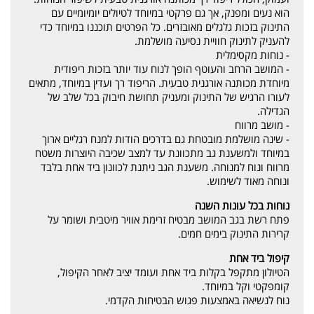
הוא נעים ומפנק, אך גם פרקטי במיוחד לטיולים יומיומיים עם
התינוק בזכות גלגלים מאובזרים. כל הפרטים תוכננו במיוחד כדי
להעניק לתינוק חוויית נסיעה מושלמת.
- נוחות מקסימלית
- המושב הרחב והעוטף הופך לנוח עוד יותר בזכות ריפודית
מיוחדת מכותנה אורגנית טבעית. הריפוד רך ועדין במיוחד, מתאים
לעורו הרגיש של התינוק ומעניק תחושת חיבוק בכל שלב של
הגדילה.
- מושב מרווח
- שינה מושלמת מובטחת גם בדרכים הודות למנח רגליים ארוך
במיוחד ולמשענת גב מתכוונת עד למצב שכיבה היוצרות משטח
מרווח ונוח למנוחה. משענת הגב ניתנת לכוונון ביד אחת בלבד
ונוחה מאוד לשימוש.
נוחות בכל עונות השנה
פתח רשת בגב המושב מבטיח זרימת אוויר מיטבית ושומר על
קרירות התינוק בימים חמים.
קיפול ביד אחת
הטיולון מתקפל בקלות ביד אחת ועומד יציב לאחר הקיפול,
קומפקטי וקל במיוחד.
נוח לנשיאה באמצעות פגוש הבטיחות הקדמי.