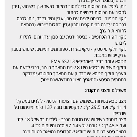
הכלים (במגש העליון בלבד)
ניתן לקפל את הכוסות כדי לחסוך במקום כאשר אינן בשימוש, ניתן
להסיר את הכוסות בלחיצת כפתור
ניקוי הריפוד - כביסה ידנית עם סבון עדין ומים בלבד, ניתן לכבס
בכביסה עדינה במים קרים וסבון עדין, לתלות לייבוש (בהתאם
להוראות היצרן)
ניקוי ריפוד הכתפיים - כביסה ידנית עם סבון עדין ומים, לתלות
לייבוש
ניקוי חלקי פלסטיק - ניקוי בעזרת ספוג ומים חמימים, שימוש בסבון
עדין, ייבוש במגבת
הכיסא עומד בתקן האמריקאי FMV SS213
תוקף השימוש בכיסא הינו 8 שנים מתאריך היצור, בכדי לדעת את
תאריך תוקף הכיסא יש לבדוק את התאריך המוטבע/מדבקה
בתחתית הכיסא (התאריך מצוין בחודש/שנת יצור)
משקלים ומצבי התקנה:
מצב כיסא בטיחות בשימוש עם רצועות הכיסא - לילדים במשקל
11.4 ק”ג ועד 29.5 ק"ג / מקסימום גובה 137 ס"מ ומינימום גיל
שנתיים
מצב בוסטר בשימוש עם חגורת הרכב - לילדים במשקל 18 ק”ג
ועד 45.3 ק"ג / גובה של 97-145 ס"מ ומינימום גיל 4
במצב כיסא בטיחות יש לוודא שהכדורית נמצאת בטווח מצב