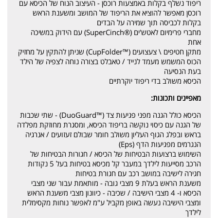
ריפוד נשלף בקלות באמצעות רוכסן - העיצוב הנוח של הכיסא עם
רוכסן מאפשר להוציא את הריפוד של המושב ומשענת הראש
בקלות לכביסה תוך שמירה על הבדים
מחברי פרימיום לאטש'ים (®SuperCinch) עם הידוק במשיכה
אחת
מתקן חטיפים \ צעצועים (™CupFolder) שניתן להתקין על מחזיק
הכוס המשמש מעמד לנייד / טאבלט בצורה נוחה לצפיה של הילד
בעת הנסיעה
הכיסא משולב בדי ריפוד יוקרתיים
מאפיינים ותכונות:
הכיסא כולל הגנה מפני פגיעות צד (™DuoGuard) - שתי שכבות
של הגנה עם כיסוי נוקשה בריפוד הכיסא, ומסגרת מחוזקת מפלדה
בראש ובפלג הגוף העליון משולב חומר שבולם זעזועים / אנרגיה
הנגרמים מפגיעות הדף (Eps)
השימוש ברצועות הבטיחות של הכיסא / חגורות הבטיחות של
הרכב מסייעות לילדך במעבר קל מכיסא בטיחות בעל 5 נקודות
חגירה לישיבה במושב רכב עם חגורת בטיחות
משענת הראש בעלת 9 מצבי גובה - מותאמת עבור שני מצבי
הכיסא ו- 4 מצבי הישיבה / שכיבה - כיוונון מצבי משענת הראש
ומצבי הישיבה נעשה באופן מקביל ע"מ לאפשר נוחות מקסימלית
לילדך