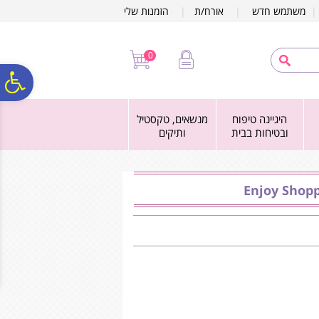
לתפריט
לתוכן
לתפריט
משתמש חדש
|
אורח/ת
|
הזמנות שלי
אתר
המרכזי
נגישות
0
פ
היגיינה טיפוח
מנשאים, טקסטיל
סר
ובטיחות בבית
ותיקים
נג