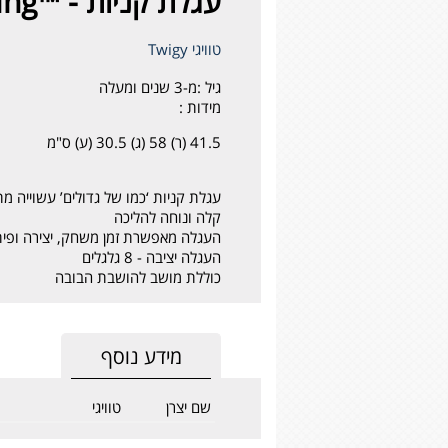
עגלת קניות - ™Enjoy Shopping
טוויגי Twigy
גיל :
מ-3 שנים ומעלה
מידות :
41.5 (ר) 58 (ג) 30.5 (ע) ס"מ
עגלת קניות ‘כמו של גדולים’ עשוייה מ
קלה ונוחה להליכה
העגלה מאפשרת זמן משחק, יצירה ופיתוח
העגלה יציבה - 8 גלגלים
כוללת מושב להושבת הבובה
מידע נוסף
שם יצרן
טוויגי