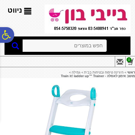
לתפריט
לתוכן
לתפריט
אתר
המרכזי
נגישות
ניווט
פ
חיפוש
סר
0
נג
ראשי
>
היגיינה טיפוח ובטיחות בבית
>
גמילה
>
מושב אימון לאסלה - Train it! ladder up™ Trainer