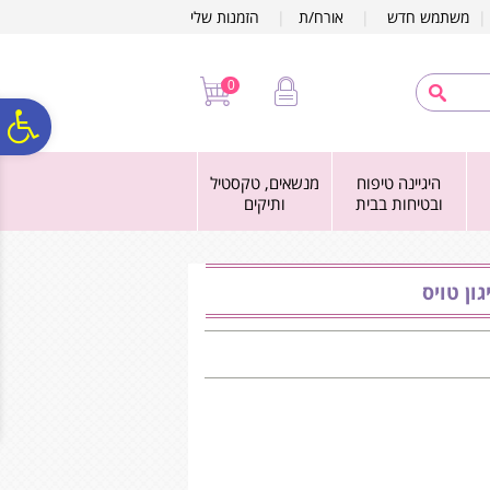
לתפריט
לתוכן
לתפריט
משתמש חדש
|
אורח/ת
|
הזמנות שלי
אתר
המרכזי
נגישות
0
פ
היגיינה טיפוח
מנשאים, טקסטיל
סר
ובטיחות בבית
ותיקים
נג
גון טויס