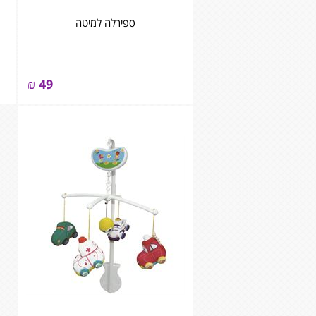
ספירלה למיטה
₪
49