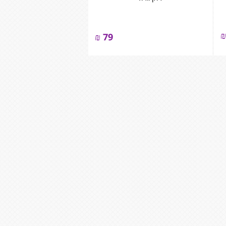
₪
₪
79