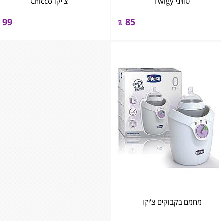
טוויגי Twigy
צ'יקו Chicco
99
₪
85
מחמם בקבוקים צ'יקו