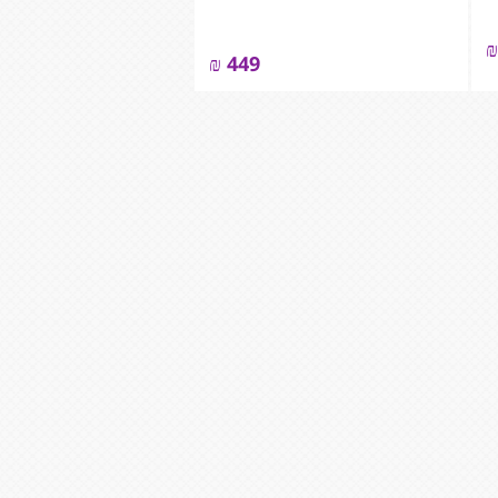
₪
₪
449