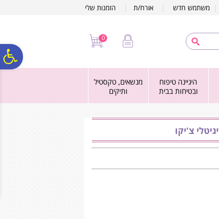
לתפריט
לתוכן
לתפריט
משתמש חדש
|
אורח/ת
|
הזמנות שלי
אתר
המרכזי
נגישות
0
פ
היגיינה טיפוח
מנשאים, טקסטיל
סר
ובטיחות בבית
ותיקים
נג
יטלי צ'יקו