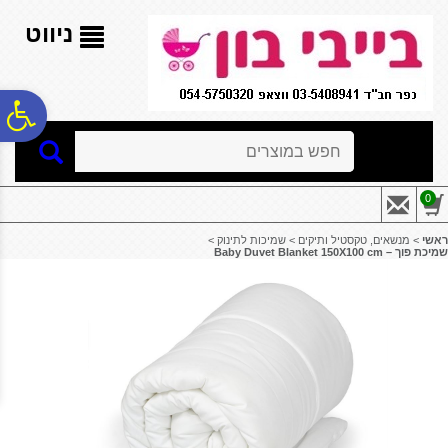
לתפריט
לתוכן
לתפריט
אתר
המרכזי
נגישות
ניווט
פ
חיפוש
סר
0
נג
ראשי
>
מנשאים, טקסטיל ותיקים
>
שמיכות לתינוק
>
שמיכת פוך – Baby Duvet Blanket 150X100 cm