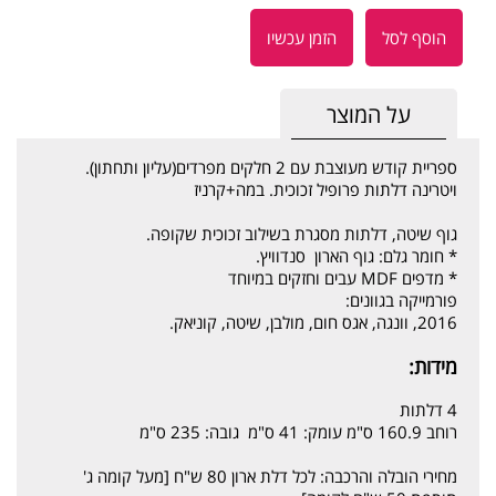
הוסף לסל
הזמן עכשיו
על המוצר
ספריית קודש מעוצבת עם 2 חלקים מפרדים(עליון ותחתון).
ויטרינה דלתות פרופיל זכוכית. במה+קרניז
גוף שיטה, דלתות מסגרת בשילוב זכוכית שקופה.
* חומר גלם: גוף הארון סנדוויץ.
* מדפים MDF עבים וחזקים במיוחד
פורמייקה בגוונים:
2016, וונגה, אגס חום, מולבן, שיטה, קוניאק.
מידות:
4 דלתות
רוחב 160.9 ס"מ עומק: 41 ס"מ גובה: 235 ס"מ
מחירי הובלה והרכבה: לכל דלת ארון 80 ש"ח [מעל קומה ג'