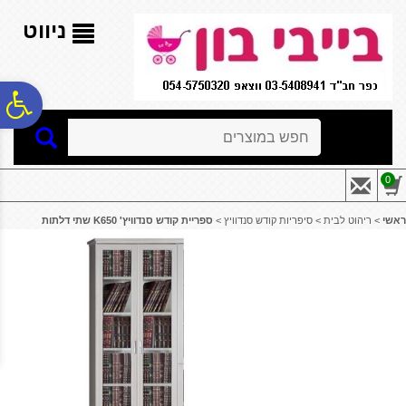
לתפריט
לתוכן
לתפריט
אתר
המרכזי
נגישות
ניווט
פ
חיפוש
סר
0
נג
ראשי
>
ריהוט לבית
>
סיפריות קודש סנדוויץ
>
ספריית קודש סנדוויץ' K650 שתי דלתות