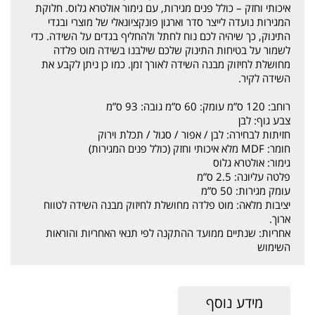
איכותי וחזק – כולל פנים מגירות, עם גימור אולטרא גלוס. חלוקת
המגירות נועדה לייצר סדר וארגון פונקציונאלי של מוצרי ובגדי
התינוק, כך שיהיה לכם נוח לחתל ולהחליף בגדים על השידה. כדי
לשמור על בטיחות התינוק שלכם שילבנו בשידה מוט פלדה
מחושלת לחיזוק מבנה השידה לאורך זמן. כמו כן ניתן לקבע את
השידה לקיר.
רוחב: 120 ס”מ עומק: 60 ס”מ גובה: 93 ס”מ
צבע גוף: לבן
חזיתות לבחירה: לבן / אפור / סגול / תכלת וירוק
חומר: MDF מלא איכותי וחזק (כולל פנים המגירות)
גימור: אולטרא גלוס
פלטה עליונה: 2.5 ס”מ
עומק מגירות: 50 ס”מ
יציבות מלאה: מוט פלדה מחושלת לחיזוק מבנה השידה לטווח
ארוך.
אחריות: שנתיים ממועד ההתקנה לפי תנאי האחריות והוראות
השימוש
מידע נוסף