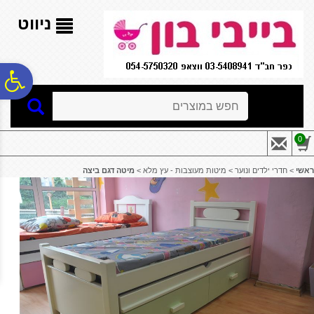
לתפריט
לתוכן
לתפריט
אתר
המרכזי
נגישות
ניווט
פ
חיפוש
סר
0
נג
ראשי
>
חדרי ילדים ונוער
>
מיטות מעוצבות - עץ מלא
>
מיטה דגם ביצה