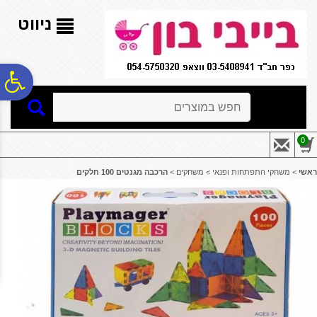
לתפריט
לתוכן
לתפריט
אתר
המרכזי
נגישות
ניווט
פ
חיפוש
סר
0
נג
ראשי
>
משחקי התפתחות ופנאי
>
משחקים
>
הרכבה מגנטים 100 חלקים