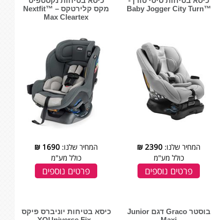
כיסא בטיחות סיטי טורן -
כיסא בטיחות נקסטפיט
™Baby Jogger City Turn
מקס קלירטקס – ™Nextfit
Max Cleartex
המחיר שלנו:
2390
₪
המחיר שלנו:
1690
₪
כולל מע"מ
כולל מע"מ
פרטים נוספים
פרטים נוספים
בוסטר Graco דגם Junior
כיסא בטיחות יוניברס פיקס
- YOUniverse Fix
Maxi