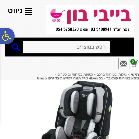
לתפריט
לתוכן
לתפריט
אתר
המרכזי
נגישות
ניווט
פ
חיפוש
סר
0
נג
ראשי
>
עגלות ובטיחות ברכב
>
כסאות בטיחות ובוסטרים
>
כיסא בטיחות פוראבר - 4Ever SS כולל הגנה לפגיעות צד גרקו Graco