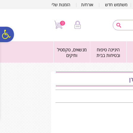
לתפריט
לתוכן
לתפריט
משתמש חדש
|
אורח/ת
|
הזמנות שלי
אתר
המרכזי
נגישות
0
פ
היגיינה טיפוח
מנשאים, טקסטיל
סר
ובטיחות בבית
ותיקים
נג
ן