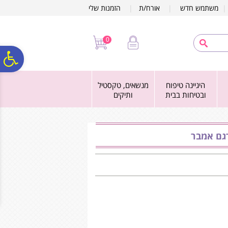
לתפריט
לתוכן
לתפריט
משתמש חדש
|
אורח/ת
|
הזמנות שלי
אתר
המרכזי
נגישות
0
פ
היגיינה טיפוח
מנשאים, טקסטיל
סר
ובטיחות בבית
ותיקים
נג
גם אמבר