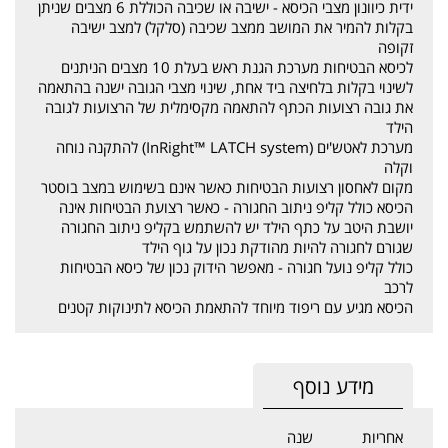
ידית כיוונון מצבי הכיסא - ישיבה או שכיבה הכוללת 6 מצבים שניתן
בקלות להמיר את המושב ממצב שכיבה (סלקל) למצב ישיבה
זקופה
לכיסא הבטיחות מערכת הגנת ראש בעלת 10 מצבים הניתנים
לשינוי בקלות בלחיצה ביד אחת, שינוי מצבי הגובה ישנה בהתאמה
את גובה רצועות הכתף להתאמה מקסימלית של הרצועות לגובה
הילד
מערכת לאטש'ים (InRight™ LATCH system) להתקנה נוחה
וקלה
מקום לאחסון רצועות הבטיחות כאשר אינם בשימוש במצב בוסטר
הכיסא כולל קליפ ניתוב החגורה - כאשר רצועת הבטיחות אינה
יושבת היטב על כתף הילד יש להשתמש בקליפ ניתוב החגורה
שגורם לחגורה להיות מהודקת נכון על גוף הילד
כולל קליפ נועל חגורה - מאפשר הידוק נכון של כיסא הבטיחות
לרכב
הכיסא מגיע עם ריפוד מיוחד להתאמת הכיסא לתינוקות קטנים
מידע נוסף
אחריות
שנה