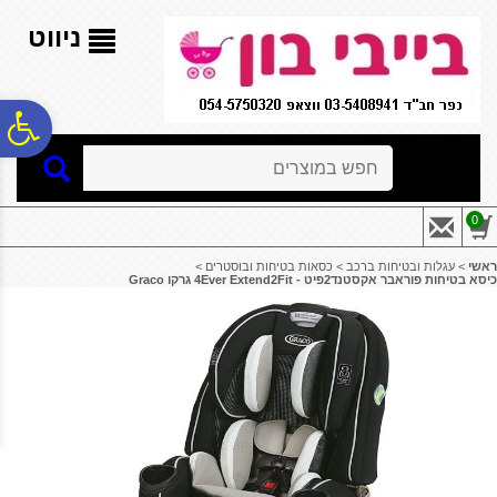
לתפריט
לתוכן
לתפריט
אתר
המרכזי
נגישות
ניווט
פ
חיפוש
סר
0
נג
ראשי
>
עגלות ובטיחות ברכב
>
כסאות בטיחות ובוסטרים
>
כיסא בטיחות פוראבר אקסטנד2פיט - 4Ever Extend2Fit גרקו Graco