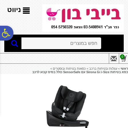
לתפריט
לתוכן
לתפריט
אתר
המרכזי
נגישות
ניווט
פ
חיפוש
סר
0
נג
ראשי
>
עגלות ובטיחות ברכב
>
כסאות בטיחות ובוסטרים
>
כסא בטיחות Sirona Gi i-Size עם SensorSafe כולל בסיס קבוע לרכב