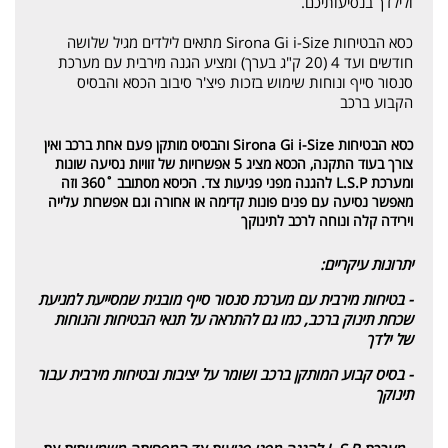
ולילדך בנסיעותיכם.
כסא הבטיחות Sirona Gi i-Size מתאים לילדים מגיל שלושה
חודשים ועד 4 (20 ק"ג בערך) ומציע הגנה מירבית עם מערכת
סנסור סייף ונוחות שימוש בזכות פיצ'ר סיבוב הכסא והבסיס
הקבוע ברכב
כסא הבטיחות Sirona Gi i-Size והבסיס מותקן פעם אחת ברכב ואין
צורך בעוד התקנה, הכסא מציג 5 אפשרויות של זוויות נסיעה שונות
ומערכת L.S.P להגנה מפני פגיעות צד. הכיסא מסתובב ˚360 וזה
מאפשר נסיעה עם פנים פונות קדימה או אחורה וגם אפשרות עלייה
וירידה קלה ונוחה לרכב לתינוקך
יתרונות עיקריים:
- בטיחות מירבית עם מערכת סנסור סייף מובנית שמסייעת למניעת
שכחת תינוק ברכב, כמו גם להתראה על תנאי הבטיחות והנוחות
של ילדך
- בסיס קבוע המותקן ברכב ושומר על יציבות ובטיחות מירבית עבור
תינוקך