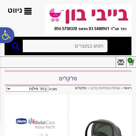
לתפריט
לתוכן
לתפריט
אתר
המרכזי
נגישות
ניווט
פ
חיפוש
סר
0
נג
סלקלים
ראשי
>
עגלות ובטיחות ברכב
>
סלקלים
מציג