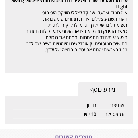
אווז מתנועע עם אורות וצלילים
דגם
Swing Goose With Music
LIight
אווז חמוד וצבעוני שרוקד לצלילי מוזיקת היפ הופ
האווז משמיע צלילים ואורות חמודים שימשכו את
תשומת ליבו של ילדך ויגרמו לו לרקוד ולהנות
כאשר התינוק מחזיק את צוואר האווז ישמעו קולות חמודים
הצעצוע מעודד התפתחות ומפתח את היכולת
החושית המוטורית, קואורדינציה ומיומנויות ראייה של ילדך
מגוון הצבעים יפתח את יכולות הראיה של ילדך.
מידע נוסף
שם יצרן
דוורון
זמן אספקה
10 ימים
מוצרים קשורים