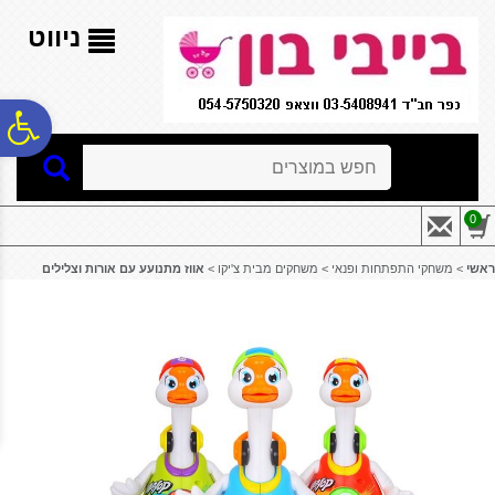
לתפריט
לתוכן
לתפריט
אתר
המרכזי
נגישות
ניווט
פ
חיפוש
סר
0
נג
ראשי
>
משחקי התפתחות ופנאי
>
משחקים מבית צ'יקו
>
אווז מתנועע עם אורות וצלילים